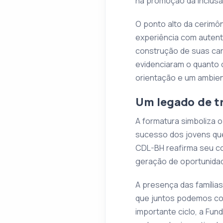
na promoção da inclusã
O ponto alto da cerimô
experiência com autent
construção de suas car
evidenciaram o quanto 
orientação e um ambie
Um legado de t
A formatura simboliza 
sucesso dos jovens qu
CDL-BH reafirma seu c
geração de oportunida
A presença das famílias
que juntos podemos con
importante ciclo, a Fu