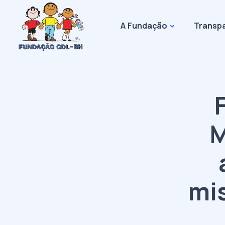
A Fundação
Transp
M
mi