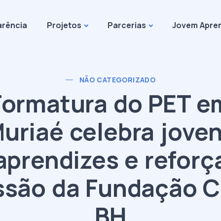
arência
Projetos
Parcerias
Jovem Apre
NÃO CATEGORIZADO
Formatura do PET e
uriaé celebra jove
aprendizes e reforç
ssão da Fundação C
BH