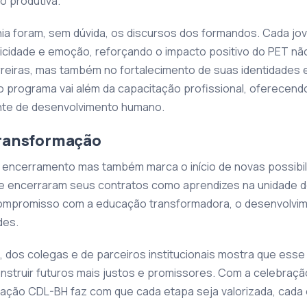
o produtiva.
nia foram, sem dúvida, os discursos dos formandos. Cada jo
icidade e emoção, reforçando o impacto positivo do PET n
reiras, mas também no fortalecimento de suas identidades e
o programa vai além da capacitação profissional, oferecend
nte de desenvolvimento humano.
ransformação
o encerramento mas também marca o início de novas possibil
e encerraram seus contratos como aprendizes na unidade d
ompromisso com a educação transformadora, o desenvolvime
des.
, dos colegas e de parceiros institucionais mostra que ess
struir futuros mais justos e promissores. Com a celebraç
ndação CDL-BH faz com que cada etapa seja valorizada, cada