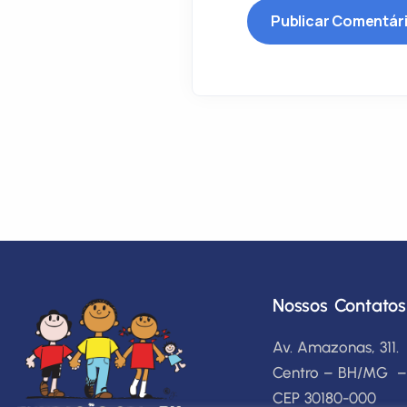
Nossos Contatos
Av. Amazonas, 311.
Centro – BH/MG –
CEP 30180-000