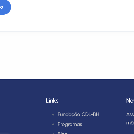
Links
Ne
Fundação CDL-BH
Ass
mã
Programas